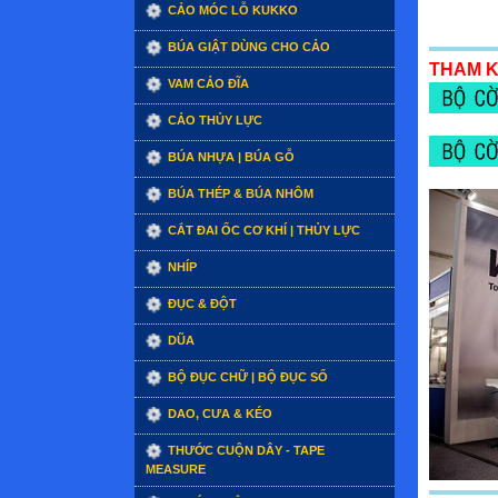
CẢO MÓC LỖ KUKKO
BÚA GIẬT DÙNG CHO CẢO
THAM 
VAM CẢO ĐĨA
CẢO THỦY LỰC
BÚA NHỰA | BÚA GỖ
BÚA THÉP & BÚA NHÔM
CẮT ĐAI ỐC CƠ KHÍ | THỦY LỰC
NHÍP
ĐỤC & ĐỘT
DŨA
BỘ ĐỤC CHỮ | BỘ ĐỤC SỐ
DAO, CƯA & KÉO
THƯỚC CUỘN DÂY - TAPE
MEASURE