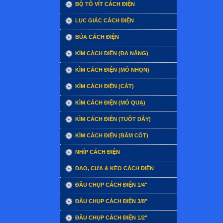
BỘ TÔ VÍT CÁCH ĐIỆN
LỤC GIÁC CÁCH ĐIỆN
BÚA CÁCH ĐIỆN
KÌM CÁCH ĐIỆN (ĐA NĂNG)
KÌM CÁCH ĐIỆN (MỎ NHỌN)
KÌM CÁCH ĐIỆN (CẮT)
KÌM CÁCH ĐIỆN (MỎ QUẠ)
KÌM CÁCH ĐIÊN (TUỐT DÂY)
KÌM CÁCH ĐIỆN (BẤM CỐT)
NHÍP CÁCH ĐIỆN
DAO, CƯA & KÉO CÁCH ĐIỆN
ĐẦU CHỤP CÁCH ĐIỆN 1/4"
ĐẦU CHỤP CÁCH ĐIỆN 3/8"
ĐẦU CHỤP CÁCH ĐIỆN 1/2"