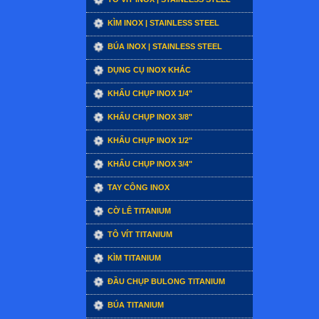
KÌM INOX | STAINLESS STEEL
BÚA INOX | STAINLESS STEEL
DỤNG CỤ INOX KHÁC
KHẨU CHỤP INOX 1/4"
KHẨU CHỤP INOX 3/8"
KHẨU CHỤP INOX 1/2"
KHẨU CHỤP INOX 3/4"
TAY CÔNG INOX
CỜ LÊ TITANIUM
TÔ VÍT TITANIUM
KÌM TITANIUM
ĐẦU CHỤP BULONG TITANIUM
BÚA TITANIUM