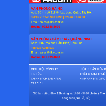
VĂN PHÒNG HÀ NỘI
Add: Số 4, ngõ 218/64 Lạc Long Quân, Tây Hồ.
Tel/ Fax: 0243.998.9890 | 024.625.826.88
Email:
sales@dkv.com.vn
Hotline: 092.888.4690
VĂN PHÒNG CẨM PHẢ - QUẢNG NINH
Add: P802, tòa nhà Cẩm Bình, Cẩm Phả
Tel: 0337.955.039
Email:
sales@dkv.com.vn
Hotline: 091.999.4690
GIỚI THIỆU CÔNG TY
HIỆU CHUẨN, KIỂM 
TIN TỨC
THIẾT BỊ CHO THUÊ
CHÍNH SÁCH BÁN HÀNG
HÌNH ẢNH BÀN GIA
TRA CỨU
Giờ làm việc: 8h – 12h sáng và 1h30 - 5h30 chiều. ( Thứ 
hàng tuần, trừ Lễ, Tết)