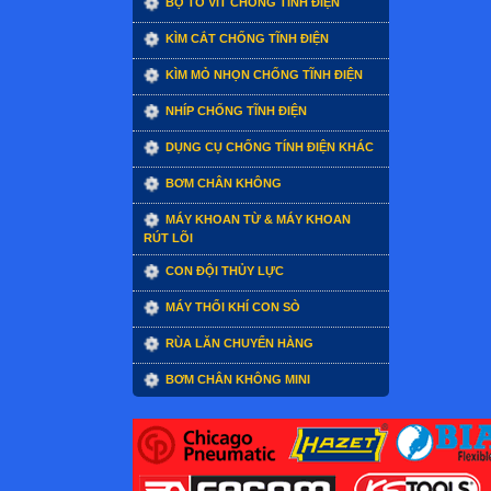
BỘ TÔ VÍT CHỐNG TĨNH ĐIỆN
KÌM CẮT CHỐNG TĨNH ĐIỆN
KÌM MỎ NHỌN CHỐNG TĨNH ĐIỆN
NHÍP CHỐNG TĨNH ĐIỆN
DỤNG CỤ CHỐNG TÍNH ĐIỆN KHÁC
BƠM CHÂN KHÔNG
MÁY KHOAN TỪ & MÁY KHOAN
RÚT LÕI
CON ĐỘI THỦY LỰC
MÁY THỔI KHÍ CON SÒ
RÙA LĂN CHUYỂN HÀNG
BƠM CHÂN KHÔNG MINI