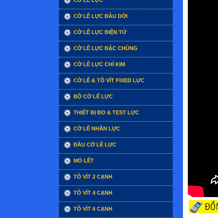
CỜ LÊ LỰC
CỜ LÊ LỰC ĐẦU DỜI
CỜ LÊ LỰC ĐIỆN TỬ
CỜ LÊ LỰC ĐẶC CHỦNG
CỜ LÊ LỰC CHỈ KIM
CỜ LÊ & TÔ VÍT FIXED LỰC
BỘ CỜ LÊ LỰC
THIẾT BỊ ĐO & TEST LỰC
CỜ LÊ NHÂN LỰC
ĐẦU CỜ LÊ LỰC
MỎ LẾT
TÔ VÍT 2 CẠNH
TÔ VÍT 4 CẠNH
TÔ VÍT 6 CẠNH