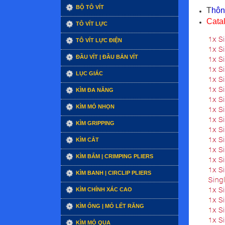
BỘ TÔ VÍT
T
hôn
Cata
TÔ VÍT LỰC
TÔ VÍT LỰC ĐIỆN
ĐẦU VÍT | ĐẦU BẮN VÍT
LỤC GIÁC
KÌM ĐA NĂNG
KÌM MỎ NHỌN
KÌM GRIPPING
KÌM CẮT
KÌM BẤM | CRIMPING PLIERS
KÌM BANH | CIRCLIP PLIERS
KÌM CHÍNH XÁC CAO
KÌM ỐNG | MỎ LẾT RĂNG
KÌM MỎ QUẠ