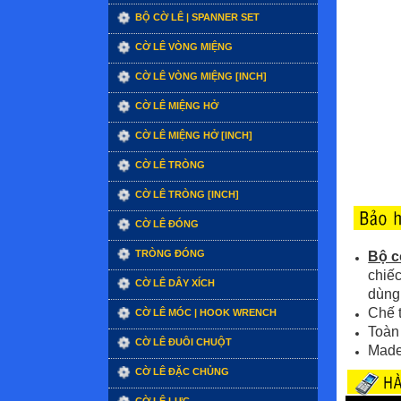
BỘ CỜ LÊ | SPANNER SET
CỜ LÊ VÒNG MIỆNG
CỜ LÊ VÒNG MIỆNG [INCH]
CỜ LÊ MIỆNG HỞ
CỜ LÊ MIỆNG HỞ [INCH]
CỜ LÊ TRÒNG
CỜ LÊ TRÒNG [INCH]
CỜ LÊ ĐÓNG
TRÒNG ĐÓNG
Bộ c
chiếc
CỜ LÊ DÂY XÍCH
dùng 
Chế 
CỜ LÊ MÓC | HOOK WRENCH
Toàn
CỜ LÊ ĐUÔI CHUỘT
Made
CỜ LÊ ĐẶC CHỦNG