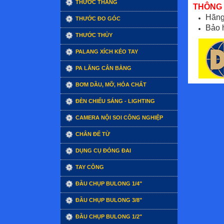
THƯỚC THẲNG
THÔNG 
Hãng
THƯỚC ĐO GÓC
Bảo 
THƯỚC THỦY
PALANG XÍCH KÉO TAY
PA LĂNG CÂN BẰNG
BƠM DẦU, MỠ, HÓA CHẤT
ĐÈN CHIẾU SÁNG - LIGHTING
CAMERA NỘI SOI CÔNG NGHIỆP
CHÂN ĐẾ TỪ
DỤNG CỤ ĐÓNG ĐAI
TAY CÔNG
ĐẦU CHỤP BULONG 1/4"
ĐẦU CHỤP BULONG 3/8"
ĐẦU CHỤP BULONG 1/2"