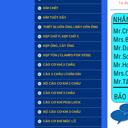
KÌM CHẾT
KÌM TUỐT DÂY
THIẾT BỊ UỐN ỐNG | MÁY UỐN ỐNG
KẸP CHỮ F, KẸP CHỮ C
KẸP ỐNG, CẮT ỐNG
KẸP TÔN | CLAMPS FOR STEEL
CẢO CƠ KHÍ 2 CHẤU
CẢO 2 CHẤU | CHÂN DÀI
BỘ CẢO CƠ KHÍ 2 CHẤU
CẢO CƠ KHÍ 3 CHẤU
CẢO CƠ KHÍ POSI LOCK
BỘ CẢO CƠ KHÍ 3 CHẤU
CẢO CƠ KHÍ MÓC LỖ