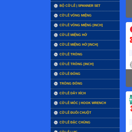
BỘ CỜ LÊ | SPANNER SET
CỜ LÊ VÒNG MIỆNG
CỜ LÊ VÒNG MIỆNG [INCH]
CỜ LÊ MIỆNG HỞ
CỜ LÊ MIỆNG HỞ [INCH]
CỜ LÊ TRÒNG
CỜ LÊ TRÒNG [INCH]
CỜ LÊ ĐÓNG
TRÒNG ĐÓNG
CỜ LÊ DÂY XÍCH
CỜ LÊ MÓC | HOOK WRENCH
CỜ LÊ ĐUÔI CHUỘT
CỜ LÊ ĐẶC CHỦNG