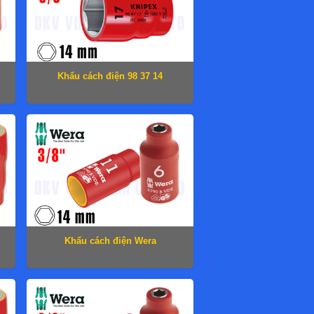
Khẩu cách điện 98 37 14
Khẩu cách điện Wera
05004958001