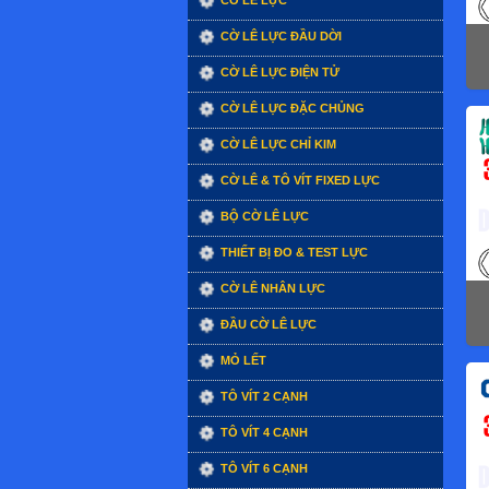
CỜ LÊ LỰC
CỜ LÊ LỰC ĐẦU DỜI
CỜ LÊ LỰC ĐIỆN TỬ
CỜ LÊ LỰC ĐẶC CHỦNG
CỜ LÊ LỰC CHỈ KIM
CỜ LÊ & TÔ VÍT FIXED LỰC
BỘ CỜ LÊ LỰC
THIẾT BỊ ĐO & TEST LỰC
CỜ LÊ NHÂN LỰC
ĐẦU CỜ LÊ LỰC
MỎ LẾT
TÔ VÍT 2 CẠNH
TÔ VÍT 4 CẠNH
TÔ VÍT 6 CẠNH