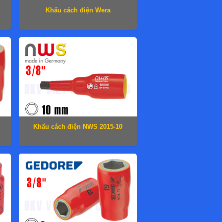
Khẩu cách điện Wera
05004951001
Khẩu cách điện NWS 2015-10