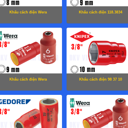
Khẩu cách điện Wera
Khẩu cách điện 118.3834
05004952001
Khẩu cách điện Wera
Khẩu cách điện 98 37 10
05004953001