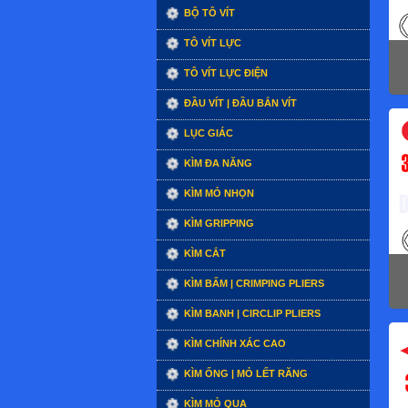
BỘ TÔ VÍT
TÔ VÍT LỰC
TÔ VÍT LỰC ĐIỆN
ĐẦU VÍT | ĐẦU BẮN VÍT
LỤC GIÁC
KÌM ĐA NĂNG
KÌM MỎ NHỌN
KÌM GRIPPING
KÌM CẮT
KÌM BẤM | CRIMPING PLIERS
KÌM BANH | CIRCLIP PLIERS
KÌM CHÍNH XÁC CAO
KÌM ỐNG | MỎ LẾT RĂNG
KÌM MỎ QUẠ