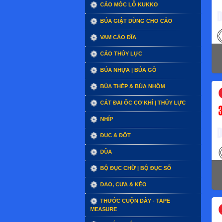
CẢO MÓC LỖ KUKKO
BÚA GIẬT DÙNG CHO CẢO
VAM CẢO ĐĨA
CẢO THỦY LỰC
BÚA NHỰA | BÚA GỖ
BÚA THÉP & BÚA NHÔM
CẮT ĐAI ỐC CƠ KHÍ | THỦY LỰC
NHÍP
ĐỤC & ĐỘT
DŨA
BỘ ĐỤC CHỮ | BỘ ĐỤC SỐ
DAO, CƯA & KÉO
THƯỚC CUỘN DÂY - TAPE
MEASURE