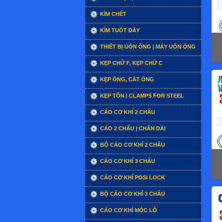
KÌM CHẾT
KÌM TUỐT DÂY
THIẾT BỊ UỐN ỐNG | MÁY UỐN ỐNG
KẸP CHỮ F, KẸP CHỮ C
KẸP ỐNG, CẮT ỐNG
KẸP TÔN | CLAMPS FOR STEEL
CẢO CƠ KHÍ 2 CHẤU
CẢO 2 CHẤU | CHÂN DÀI
BỘ CẢO CƠ KHÍ 2 CHẤU
CẢO CƠ KHÍ 3 CHẤU
CẢO CƠ KHÍ POSI LOCK
BỘ CẢO CƠ KHÍ 3 CHẤU
CẢO CƠ KHÍ MÓC LỖ