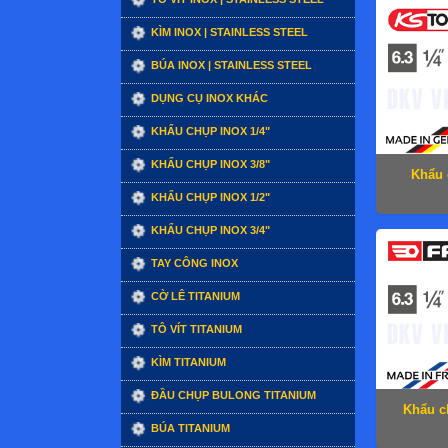
KÌM INOX | STAINLESS STEEL
BÚA INOX | STAINLESS STEEL
DỤNG CỤ INOX KHÁC
KHẨU CHỤP INOX 1/4"
KHẨU CHỤP INOX 3/8"
Khẩu 
KHẨU CHỤP INOX 1/2"
KHẨU CHỤP INOX 3/4"
TAY CÔNG INOX
CỜ LÊ TITANIUM
TÔ VÍT TITANIUM
KÌM TITANIUM
ĐẦU CHỤP BULONG TITANIUM
Khẩu c
BÚA TITANIUM