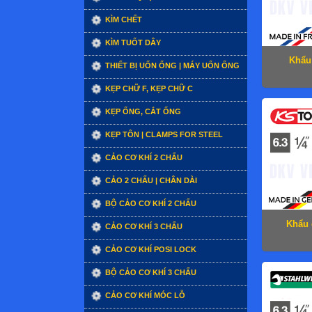
KÌM CHẾT
KÌM TUỐT DÂY
Khẩu
THIẾT BỊ UỐN ỐNG | MÁY UỐN ỐNG
KẸP CHỮ F, KẸP CHỮ C
KẸP ỐNG, CẮT ỐNG
KẸP TÔN | CLAMPS FOR STEEL
CẢO CƠ KHÍ 2 CHẤU
CẢO 2 CHẤU | CHÂN DÀI
BỘ CẢO CƠ KHÍ 2 CHẤU
Khẩu 
CẢO CƠ KHÍ 3 CHẤU
CẢO CƠ KHÍ POSI LOCK
BỘ CẢO CƠ KHÍ 3 CHẤU
CẢO CƠ KHÍ MÓC LỖ