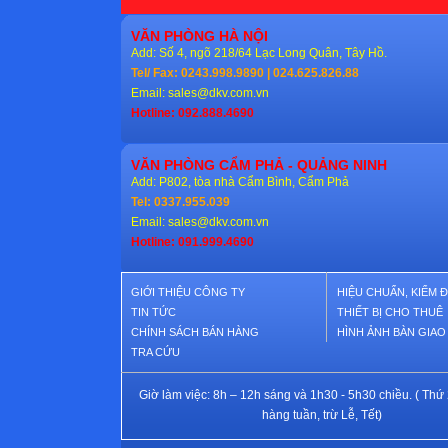
VĂN PHÒNG HÀ NỘI
Add: Số 4, ngõ 218/64 Lạc Long Quân, Tây Hồ.
Tel/ Fax: 0243.998.9890 | 024.625.826.88
Email:
sales@dkv.com.vn
Hotline: 092.888.4690
VĂN PHÒNG CẨM PHẢ - QUẢNG NINH
Add: P802, tòa nhà Cẩm Bình, Cẩm Phả
Tel: 0337.955.039
Email:
sales@dkv.com.vn
Hotline: 091.999.4690
GIỚI THIỆU CÔNG TY
HIỆU CHUẨN, KIỂM 
TIN TỨC
THIẾT BỊ CHO THUÊ
CHÍNH SÁCH BÁN HÀNG
HÌNH ẢNH BÀN GIA
TRA CỨU
Giờ làm việc: 8h – 12h sáng và 1h30 - 5h30 chiều. ( Thứ 
hàng tuần, trừ Lễ, Tết)