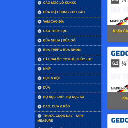
CẢO MÓC LỖ KUKKO
BÚA GIẬT DÙNG CHO CẢO
VAM CẢO ĐĨA
Khẩu Ch
CẢO THỦY LỰC
BÚA NHỰA | BÚA GỖ
BÚA THÉP & BÚA NHÔM
CẮT ĐAI ỐC CƠ KHÍ | THỦY LỰC
NHÍP
ĐỤC & ĐỘT
DŨA
BỘ ĐỤC CHỮ | BỘ ĐỤC SỐ
Kh
DAO, CƯA & KÉO
THƯỚC CUỘN DÂY - TAPE
MEASURE