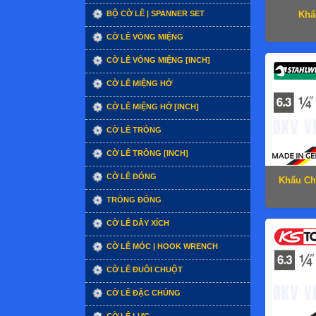
BỘ CỜ LÊ | SPANNER SET
Khẩ
CỜ LÊ VÒNG MIỆNG
CỜ LÊ VÒNG MIỆNG [INCH]
CỜ LÊ MIỆNG HỞ
CỜ LÊ MIỆNG HỞ [INCH]
CỜ LÊ TRÒNG
CỜ LÊ TRÒNG [INCH]
CỜ LÊ ĐÓNG
Khẩu Ch
TRÒNG ĐÓNG
CỜ LÊ DÂY XÍCH
CỜ LÊ MÓC | HOOK WRENCH
CỜ LÊ ĐUÔI CHUỘT
CỜ LÊ ĐẶC CHỦNG