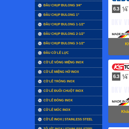
ĐẦU CHỤP BULONG 3/4"
ĐẦU CHỤP BULONG 1"
ĐẦU CHỤP BULONG 1-1/2"
ĐẦU CHỤP BULONG 2-1/2"
ĐẦU CHỤP BULONG 3-1/2"
Kh
ĐẦU CỜ LÊ LỰC
CỜ LÊ VÒNG MIỆNG INOX
CỜ LÊ MIỆNG HỞ INOX
CỜ LÊ TRÒNG INOX
CỜ LÊ ĐUÔI CHUỘT INOX
CỜ LÊ ĐÓNG INOX
CỜ LÊ MÓC INOX
Khẩu
CỜ LÊ INOX | STAINLESS STEEL
TÔ VÍT INOX | STAINLESS STEEL