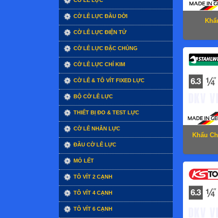
CỜ LÊ LỰC
CỜ LÊ LỰC ĐẦU DỜI
Khẩu
CỜ LÊ LỰC ĐIỆN TỬ
CỜ LÊ LỰC ĐẶC CHỦNG
CỜ LÊ LỰC CHỈ KIM
CỜ LÊ & TÔ VÍT FIXED LỰC
BỘ CỜ LÊ LỰC
THIẾT BỊ ĐO & TEST LỰC
CỜ LÊ NHÂN LỰC
Khẩu Ch
ĐẦU CỜ LÊ LỰC
MỎ LẾT
TÔ VÍT 2 CẠNH
TÔ VÍT 4 CẠNH
TÔ VÍT 6 CẠNH