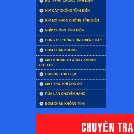
BỘ TÔ VÍT CHỐNG TĨNH ĐIỆN
KÌM CẮT CHỐNG TĨNH ĐIỆN
KÌM MỎ NHỌN CHỐNG TĨNH ĐIỆN
NHÍP CHỐNG TĨNH ĐIỆN
DỤNG CỤ CHỐNG TÍNH ĐIỆN KHÁC
BƠM CHÂN KHÔNG
MÁY KHOAN TỪ & MÁY KHOAN
RÚT LÕI
CON ĐỘI THỦY LỰC
MÁY THỔI KHÍ CON SÒ
RÙA LĂN CHUYỂN HÀNG
BƠM CHÂN KHÔNG MINI