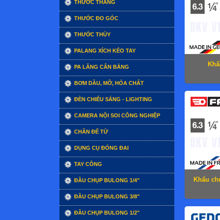
THƯỚC THẲNG
THƯỚC ĐO GÓC
THƯỚC THỦY
PALANG XÍCH KÉO TAY
Khẩ
PA LĂNG CÂN BẰNG
BƠM DẦU, MỠ, HÓA CHẤT
ĐÈN CHIẾU SÁNG - LIGHTING
CAMERA NỘI SOI CÔNG NGHIỆP
CHÂN ĐẾ TỪ
DỤNG CỤ ĐÓNG ĐAI
TAY CÔNG
Khẩu ch
ĐẦU CHỤP BULONG 1/4"
ĐẦU CHỤP BULONG 3/8"
ĐẦU CHỤP BULONG 1/2"