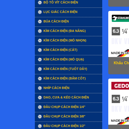
BỘ TÔ VÍT CÁCH ĐIỆN
LỤC GIÁC CÁCH ĐIỆN
BÚA CÁCH ĐIỆN
KÌM CÁCH ĐIỆN (ĐA NĂNG)
KÌM CÁCH ĐIỆN (MỎ NHỌN)
KÌM CÁCH ĐIỆN (CẮT)
KÌM CÁCH ĐIỆN (MỎ QUẠ)
Khẩu Ch
KÌM CÁCH ĐIÊN (TUỐT DÂY)
KÌM CÁCH ĐIỆN (BẤM CỐT)
NHÍP CÁCH ĐIỆN
DAO, CƯA & KÉO CÁCH ĐIỆN
ĐẦU CHỤP CÁCH ĐIỆN 1/4"
ĐẦU CHỤP CÁCH ĐIỆN 3/8"
ĐẦU CHỤP CÁCH ĐIỆN 1/2"