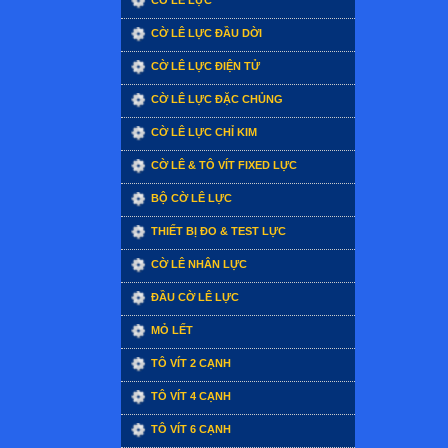
CỜ LÊ LỰC
CỜ LÊ LỰC ĐẦU DỜI
CỜ LÊ LỰC ĐIỆN TỬ
CỜ LÊ LỰC ĐẶC CHỦNG
CỜ LÊ LỰC CHỈ KIM
CỜ LÊ & TÔ VÍT FIXED LỰC
BỘ CỜ LÊ LỰC
THIẾT BỊ ĐO & TEST LỰC
CỜ LÊ NHÂN LỰC
ĐẦU CỜ LÊ LỰC
MỎ LẾT
TÔ VÍT 2 CẠNH
TÔ VÍT 4 CẠNH
TÔ VÍT 6 CẠNH