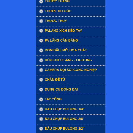
THƯỚC THẲNG
THƯỚC ĐO GÓC
THƯỚC THỦY
PALANG XÍCH KÉO TAY
PA LĂNG CÂN BẰNG
BƠM DẦU, MỠ, HÓA CHẤT
ĐÈN CHIẾU SÁNG - LIGHTING
CAMERA NỘI SOI CÔNG NGHIỆP
CHÂN ĐẾ TỪ
DỤNG CỤ ĐÓNG ĐAI
TAY CÔNG
ĐẦU CHỤP BULONG 1/4"
ĐẦU CHỤP BULONG 3/8"
ĐẦU CHỤP BULONG 1/2"