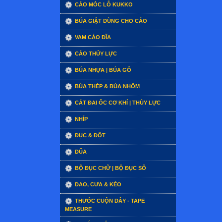
CẢO MÓC LỖ KUKKO
BÚA GIẬT DÙNG CHO CẢO
VAM CẢO ĐĨA
CẢO THỦY LỰC
BÚA NHỰA | BÚA GỖ
BÚA THÉP & BÚA NHÔM
CẮT ĐAI ỐC CƠ KHÍ | THỦY LỰC
NHÍP
ĐỤC & ĐỘT
DŨA
BỘ ĐỤC CHỮ | BỘ ĐỤC SỐ
DAO, CƯA & KÉO
THƯỚC CUỘN DÂY - TAPE
MEASURE