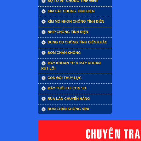
BỘ TÔ VÍT CHỐNG TĨNH ĐIỆN
KÌM CẮT CHỐNG TĨNH ĐIỆN
KÌM MỎ NHỌN CHỐNG TĨNH ĐIỆN
NHÍP CHỐNG TĨNH ĐIỆN
DỤNG CỤ CHỐNG TÍNH ĐIỆN KHÁC
BƠM CHÂN KHÔNG
MÁY KHOAN TỪ & MÁY KHOAN
RÚT LÕI
CON ĐỘI THỦY LỰC
MÁY THỔI KHÍ CON SÒ
RÙA LĂN CHUYỂN HÀNG
BƠM CHÂN KHÔNG MINI