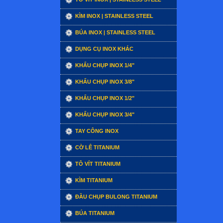
KÌM INOX | STAINLESS STEEL
BÚA INOX | STAINLESS STEEL
DỤNG CỤ INOX KHÁC
KHẨU CHỤP INOX 1/4"
KHẨU CHỤP INOX 3/8"
KHẨU CHỤP INOX 1/2"
KHẨU CHỤP INOX 3/4"
TAY CÔNG INOX
CỜ LÊ TITANIUM
TÔ VÍT TITANIUM
KÌM TITANIUM
ĐẦU CHỤP BULONG TITANIUM
BÚA TITANIUM