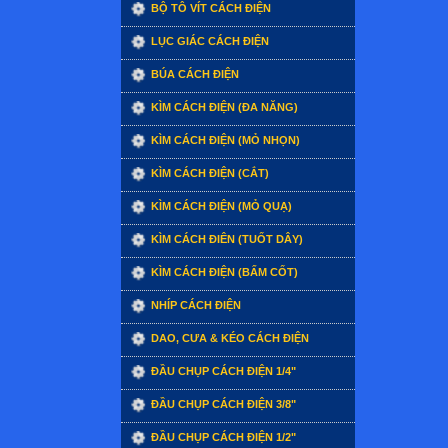
BỘ TÔ VÍT CÁCH ĐIỆN
LỤC GIÁC CÁCH ĐIỆN
BÚA CÁCH ĐIỆN
KÌM CÁCH ĐIỆN (ĐA NĂNG)
KÌM CÁCH ĐIỆN (MỎ NHỌN)
KÌM CÁCH ĐIỆN (CẮT)
KÌM CÁCH ĐIỆN (MỎ QUẠ)
KÌM CÁCH ĐIÊN (TUỐT DÂY)
KÌM CÁCH ĐIỆN (BẤM CỐT)
NHÍP CÁCH ĐIỆN
DAO, CƯA & KÉO CÁCH ĐIỆN
ĐẦU CHỤP CÁCH ĐIỆN 1/4"
ĐẦU CHỤP CÁCH ĐIỆN 3/8"
ĐẦU CHỤP CÁCH ĐIỆN 1/2"