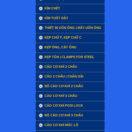
KÌM CHẾT
KÌM TUỐT DÂY
THIẾT BỊ UỐN ỐNG | MÁY UỐN ỐNG
KẸP CHỮ F, KẸP CHỮ C
KẸP ỐNG, CẮT ỐNG
KẸP TÔN | CLAMPS FOR STEEL
CẢO CƠ KHÍ 2 CHẤU
CẢO 2 CHẤU | CHÂN DÀI
BỘ CẢO CƠ KHÍ 2 CHẤU
CẢO CƠ KHÍ 3 CHẤU
CẢO CƠ KHÍ POSI LOCK
BỘ CẢO CƠ KHÍ 3 CHẤU
CẢO CƠ KHÍ MÓC LỖ