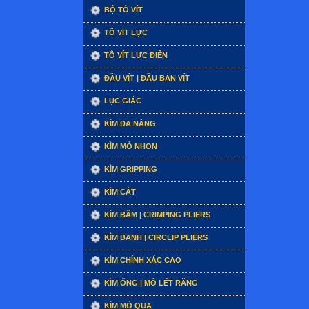
BỘ TÔ VÍT
TÔ VÍT LỰC
TÔ VÍT LỰC ĐIỆN
ĐẦU VÍT | ĐẦU BẮN VÍT
LỤC GIÁC
KÌM ĐA NĂNG
KÌM MỎ NHỌN
KÌM GRIPPING
KÌM CẮT
KÌM BẤM | CRIMPING PLIERS
KÌM BANH | CIRCLIP PLIERS
KÌM CHÍNH XÁC CAO
KÌM ỐNG | MỎ LẾT RĂNG
KÌM MỎ QUẠ