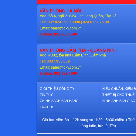
VĂN PHÒNG HÀ NỘI
Add: Số 4, ngõ 218/64 Lạc Long Quân, Tây Hồ.
Tel/ Fax: 0243.998.9890 | 024.625.826.88
Email:
sales@dkv.com.vn
Hotline: 092.888.4690
VĂN PHÒNG CẨM PHẢ - QUẢNG NINH
Add: P802, tòa nhà Cẩm Bình, Cẩm Phả
Tel: 0337.955.039
Email:
sales@dkv.com.vn
Hotline: 091.999.4690
GIỚI THIỆU CÔNG TY
HIỆU CHUẨN, KIỂM 
TIN TỨC
THIẾT BỊ CHO THUÊ
CHÍNH SÁCH BÁN HÀNG
HÌNH ẢNH BÀN GIA
TRA CỨU
Giờ làm việc: 8h – 12h sáng và 1h30 - 5h30 chiều. ( Thứ 
hàng tuần, trừ Lễ, Tết)