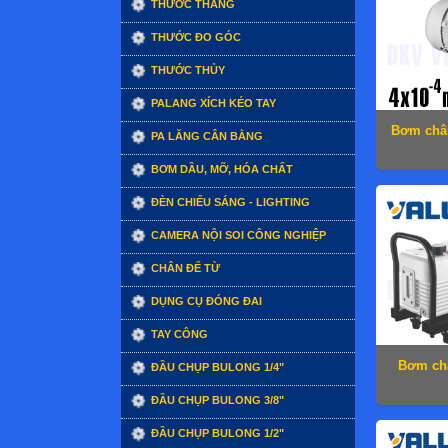
THƯỚC THẲNG
THƯỚC ĐO GÓC
THƯỚC THỦY
PALANG XÍCH KÉO TAY
Bơm chân
PA LĂNG CÂN BẰNG
BƠM DẦU, MỠ, HÓA CHẤT
ĐÈN CHIẾU SÁNG - LIGHTING
CAMERA NỘI SOI CÔNG NGHIỆP
CHÂN ĐẾ TỪ
DỤNG CỤ ĐÓNG ĐAI
TAY CÔNG
Bơm ch
ĐẦU CHỤP BULONG 1/4"
ĐẦU CHỤP BULONG 3/8"
ĐẦU CHỤP BULONG 1/2"