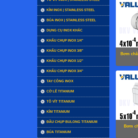
KÌM INOX | STAINLESS STEEL
BÚA INOX | STAINLESS STEEL
DỤNG CỤ INOX KHÁC
KHẨU CHỤP INOX 1/4"
KHẨU CHỤP INOX 3/8"
Bơm chân
KHẨU CHỤP INOX 1/2"
KHẨU CHỤP INOX 3/4"
TAY CÔNG INOX
CỜ LÊ TITANIUM
TÔ VÍT TITANIUM
KÌM TITANIUM
ĐẦU CHỤP BULONG TITANIUM
Bơm ch
BÚA TITANIUM