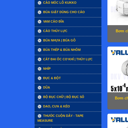
CẢO MÓC LỖ KUKKO
BÚA GIẬT DÙNG CHO CẢO
VAM CẢO ĐĨA
Bơm c
CẢO THỦY LỰC
BÚA NHỰA | BÚA GỖ
BÚA THÉP & BÚA NHÔM
CẮT ĐAI ỐC CƠ KHÍ | THỦY LỰC
NHÍP
ĐỤC & ĐỘT
DŨA
BỘ ĐỤC CHỮ | BỘ ĐỤC SỐ
Bơm ch
DAO, CƯA & KÉO
THƯỚC CUỘN DÂY - TAPE
MEASURE