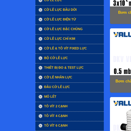
CỜ LÊ LỰC
CỜ LÊ LỰC ĐẦU DỜI
Bơm ch
CỜ LÊ LỰC ĐIỆN TỬ
CỜ LÊ LỰC ĐẶC CHỦNG
CỜ LÊ LỰC CHỈ KIM
CỜ LÊ & TÔ VÍT FIXED LỰC
BỘ CỜ LÊ LỰC
THIẾT BỊ ĐO & TEST LỰC
CỜ LÊ NHÂN LỰC
Bơm châ
ĐẦU CỜ LÊ LỰC
MỎ LẾT
TÔ VÍT 2 CẠNH
TÔ VÍT 4 CẠNH
TÔ VÍT 6 CẠNH