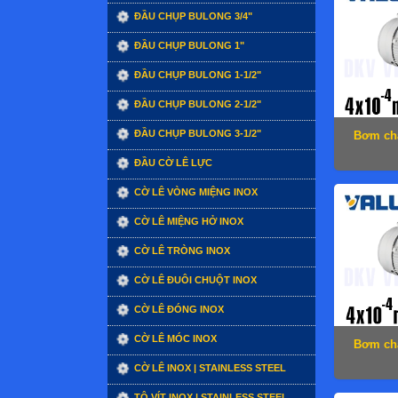
ĐẦU CHỤP BULONG 3/4"
ĐẦU CHỤP BULONG 1"
ĐẦU CHỤP BULONG 1-1/2"
ĐẦU CHỤP BULONG 2-1/2"
ĐẦU CHỤP BULONG 3-1/2"
Bơm ch
ĐẦU CỜ LÊ LỰC
CỜ LÊ VÒNG MIỆNG INOX
CỜ LÊ MIỆNG HỞ INOX
CỜ LÊ TRÒNG INOX
CỜ LÊ ĐUÔI CHUỘT INOX
CỜ LÊ ĐÓNG INOX
CỜ LÊ MÓC INOX
Bơm ch
CỜ LÊ INOX | STAINLESS STEEL
TÔ VÍT INOX | STAINLESS STEEL