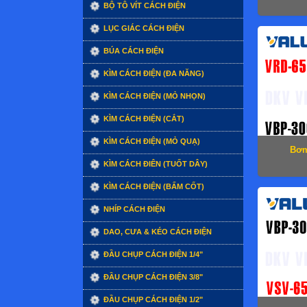
BỘ TÔ VÍT CÁCH ĐIỆN
LỤC GIÁC CÁCH ĐIỆN
BÚA CÁCH ĐIỆN
KÌM CÁCH ĐIỆN (ĐA NĂNG)
KÌM CÁCH ĐIỆN (MỎ NHỌN)
KÌM CÁCH ĐIỆN (CẮT)
KÌM CÁCH ĐIỆN (MỎ QUẠ)
Bơm
KÌM CÁCH ĐIÊN (TUỐT DÂY)
KÌM CÁCH ĐIỆN (BẤM CỐT)
NHÍP CÁCH ĐIỆN
DAO, CƯA & KÉO CÁCH ĐIỆN
ĐẦU CHỤP CÁCH ĐIỆN 1/4"
ĐẦU CHỤP CÁCH ĐIỆN 3/8"
ĐẦU CHỤP CÁCH ĐIỆN 1/2"