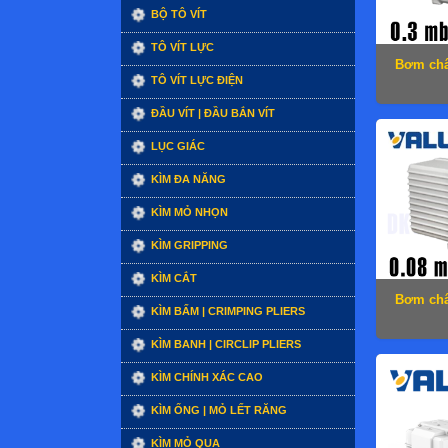
BỘ TÔ VÍT
TÔ VÍT LỰC
Bơm châ
TÔ VÍT LỰC ĐIỆN
ĐẦU VÍT | ĐẦU BẮN VÍT
LỤC GIÁC
KÌM ĐA NĂNG
KÌM MỎ NHỌN
KÌM GRIPPING
KÌM CẮT
Bơm châ
KÌM BẤM | CRIMPING PLIERS
KÌM BANH | CIRCLIP PLIERS
KÌM CHÍNH XÁC CAO
KÌM ỐNG | MỎ LẾT RĂNG
KÌM MỎ QUẠ