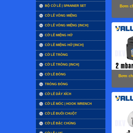
BỘ CỜ LÊ | SPANNER SET
Bơm ch
CỜ LÊ VÒNG MIỆNG
CỜ LÊ VÒNG MIỆNG [INCH]
CỜ LÊ MIỆNG HỞ
CỜ LÊ MIỆNG HỞ [INCH]
CỜ LÊ TRÒNG
CỜ LÊ TRÒNG [INCH]
CỜ LÊ ĐÓNG
Bơm ch
TRÒNG ĐÓNG
CỜ LÊ DÂY XÍCH
CỜ LÊ MÓC | HOOK WRENCH
CỜ LÊ ĐUÔI CHUỘT
CỜ LÊ ĐẶC CHỦNG