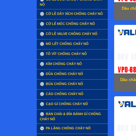
NỔ
Dầu ch
CỜ LÊ DÂY XÍCH CHỐNG CHÁY NỔ
CỜ LÊ MÓC CHỐNG CHÁY NỔ
CỜ LÊ VALVE CHỐNG CHÁY NỔ
MỎ LẾT CHỐNG CHÁY NỔ
TÔ VÍT CHỐNG CHÁY NỔ
KÌM CHỐNG CHÁY NỔ
DŨA CHỐNG CHÁY NỔ
Dầu châ
BÚA CHỐNG CHÁY NỔ
CẢO CHỐNG CHÁY NỔ
CẠO GỈ CHỐNG CHÁY NỔ
BÀN CHẢI & ĐĨA ĐÁNH GỈ CHỐNG
CHÁY NỔ
PA LĂNG CHỐNG CHÁY NỔ