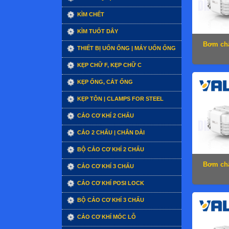
KÌM CHẾT
KÌM TUỐT DÂY
Bơm châ
THIẾT BỊ UỐN ỐNG | MÁY UỐN ỐNG
KẸP CHỮ F, KẸP CHỮ C
KẸP ỐNG, CẮT ỐNG
KẸP TÔN | CLAMPS FOR STEEL
CẢO CƠ KHÍ 2 CHẤU
CẢO 2 CHẤU | CHÂN DÀI
BỘ CẢO CƠ KHÍ 2 CHẤU
Bơm châ
CẢO CƠ KHÍ 3 CHẤU
CẢO CƠ KHÍ POSI LOCK
BỘ CẢO CƠ KHÍ 3 CHẤU
CẢO CƠ KHÍ MÓC LỖ