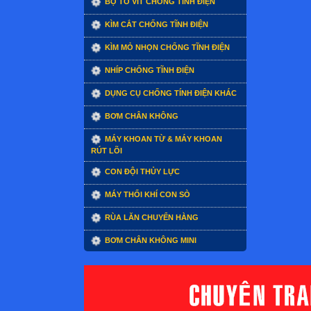
BỘ TÔ VÍT CHỐNG TĨNH ĐIỆN
KÌM CẮT CHỐNG TĨNH ĐIỆN
KÌM MỎ NHỌN CHỐNG TĨNH ĐIỆN
NHÍP CHỐNG TĨNH ĐIỆN
DỤNG CỤ CHỐNG TÍNH ĐIỆN KHÁC
BƠM CHÂN KHÔNG
MÁY KHOAN TỪ & MÁY KHOAN
RÚT LÕI
CON ĐỘI THỦY LỰC
MÁY THỔI KHÍ CON SÒ
RÙA LĂN CHUYỂN HÀNG
BƠM CHÂN KHÔNG MINI