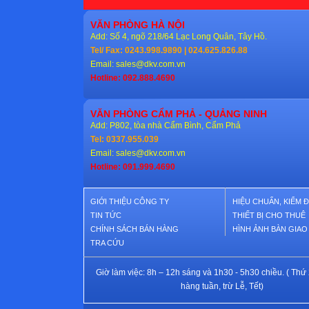
VĂN PHÒNG HÀ NỘI
Add: Số 4, ngõ 218/64 Lạc Long Quân, Tây Hồ.
Tel/ Fax: 0243.998.9890 | 024.625.826.88
Email:
sales@dkv.com.vn
Hotline: 092.888.4690
VĂN PHÒNG CẨM PHẢ - QUẢNG NINH
Add: P802, tòa nhà Cẩm Bình, Cẩm Phả
Tel: 0337.955.039
Email:
sales@dkv.com.vn
Hotline: 091.999.4690
GIỚI THIỆU CÔNG TY
HIỆU CHUẨN, KIỂM 
TIN TỨC
THIẾT BỊ CHO THUÊ
CHÍNH SÁCH BÁN HÀNG
HÌNH ẢNH BÀN GIA
TRA CỨU
Giờ làm việc: 8h – 12h sáng và 1h30 - 5h30 chiều. ( Thứ 
hàng tuần, trừ Lễ, Tết)