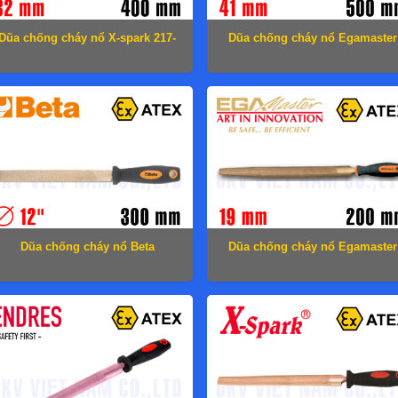
Dũa chống cháy nổ X-spark 217-
Dũa chống cháy nổ Egamaster
1012
72237
Dũa chống cháy nổ Beta
Dũa chống cháy nổ Egamaster
1719BA12/P
71603