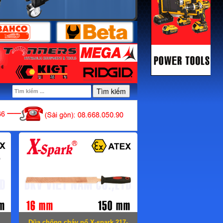
Tìm kiếm
Dũa chống cháy nổ X-spark 217-