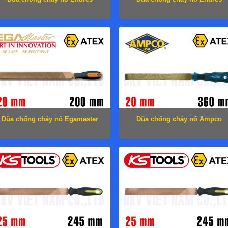
1701265C
1703265C
Dũa chống cháy nổ Egamaster
Dũa chống cháy nổ Ampco
71607
LF2501