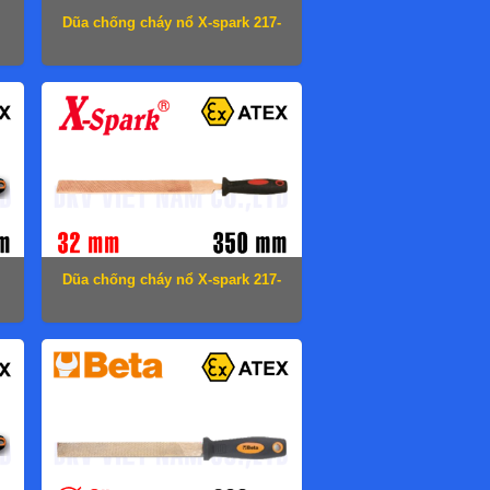
Dũa chống cháy nổ X-spark 217-
1006
Dũa chống cháy nổ X-spark 217-
1010