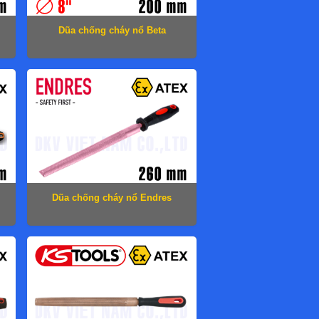
Dũa chống cháy nổ Beta
1719BA8/P
Dũa chống cháy nổ Endres
1711260C