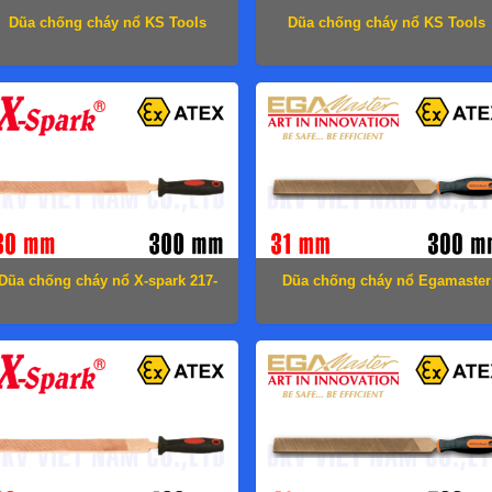
Dũa chống cháy nổ KS Tools
Dũa chống cháy nổ KS Tools
962.7301
962.7302
Dũa chống cháy nổ X-spark 217-
Dũa chống cháy nổ Egamaster
1008
71608