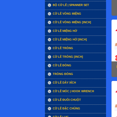
BỘ CỜ LÊ | SPANNER SET
CỜ LÊ VÒNG MIỆNG
CỜ LÊ VÒNG MIỆNG [INCH]
CỜ LÊ MIỆNG HỞ
CỜ LÊ MIỆNG HỞ [INCH]
CỜ LÊ TRÒNG
CỜ LÊ TRÒNG [INCH]
CỜ LÊ ĐÓNG
TRÒNG ĐÓNG
CỜ LÊ DÂY XÍCH
CỜ LÊ MÓC | HOOK WRENCH
CỜ LÊ ĐUÔI CHUỘT
CỜ LÊ ĐẶC CHỦNG