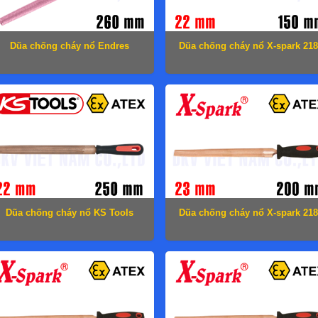
Dũa chống cháy nổ Endres
Dũa chống cháy nổ X-spark 218
1713260C
1002
Dũa chống cháy nổ KS Tools
Dũa chống cháy nổ X-spark 218
962.7102
1004