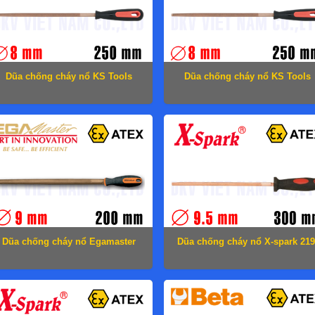
Dũa chống cháy nổ KS Tools
Dũa chống cháy nổ KS Tools
962.7201
962.7202
Dũa chống cháy nổ Egamaster
Dũa chống cháy nổ X-spark 219
71605
1008