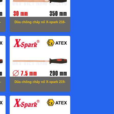
-
Dũa chống cháy nổ X-spark 218-
1010
-
Dũa chống cháy nổ X-spark 219-
1004