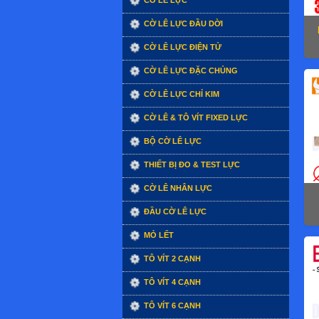
CỜ LÊ LỰC
CỜ LÊ LỰC ĐẦU DỜI
CỜ LÊ LỰC ĐIỆN TỬ
CỜ LÊ LỰC ĐẶC CHỦNG
CỜ LÊ LỰC CHỈ KIM
CỜ LÊ & TÔ VÍT FIXED LỰC
BỘ CỜ LÊ LỰC
THIẾT BỊ ĐO & TEST LỰC
CỜ LÊ NHÂN LỰC
ĐẦU CỜ LÊ LỰC
MỎ LẾT
TÔ VÍT 2 CẠNH
TÔ VÍT 4 CẠNH
TÔ VÍT 6 CẠNH