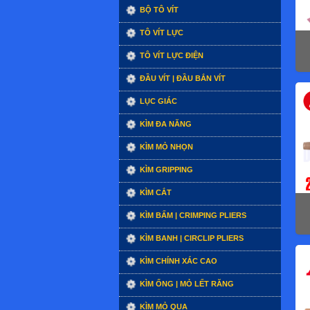
BỘ TÔ VÍT
TÔ VÍT LỰC
TÔ VÍT LỰC ĐIỆN
ĐẦU VÍT | ĐẦU BẮN VÍT
LỤC GIÁC
KÌM ĐA NĂNG
KÌM MỎ NHỌN
KÌM GRIPPING
KÌM CẮT
KÌM BẤM | CRIMPING PLIERS
KÌM BANH | CIRCLIP PLIERS
KÌM CHÍNH XÁC CAO
KÌM ỐNG | MỎ LẾT RĂNG
KÌM MỎ QUẠ