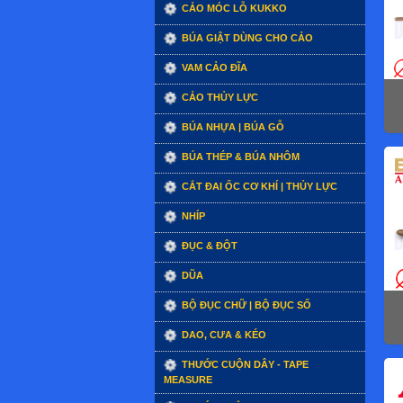
CẢO MÓC LỖ KUKKO
BÚA GIẬT DÙNG CHO CẢO
VAM CẢO ĐĨA
CẢO THỦY LỰC
BÚA NHỰA | BÚA GỖ
BÚA THÉP & BÚA NHÔM
CẮT ĐAI ỐC CƠ KHÍ | THỦY LỰC
NHÍP
ĐỤC & ĐỘT
DŨA
BỘ ĐỤC CHỮ | BỘ ĐỤC SỐ
DAO, CƯA & KÉO
THƯỚC CUỘN DÂY - TAPE
MEASURE