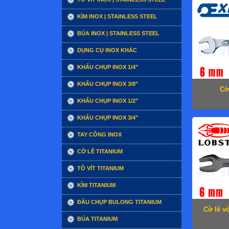
KÌM INOX | STAINLESS STEEL
BÚA INOX | STAINLESS STEEL
DỤNG CỤ INOX KHÁC
KHẨU CHỤP INOX 1/4"
KHẨU CHỤP INOX 3/8"
Cờ
KHẨU CHỤP INOX 1/2"
KHẨU CHỤP INOX 3/4"
TAY CÔNG INOX
CỜ LÊ TITANIUM
TÔ VÍT TITANIUM
KÌM TITANIUM
ĐẦU CHỤP BULONG TITANIUM
Cờ lê v
BÚA TITANIUM