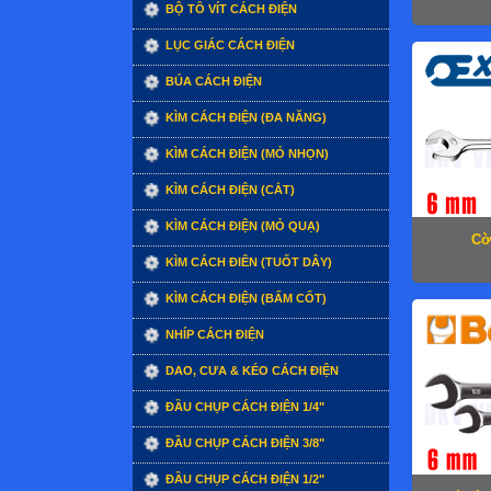
BỘ TÔ VÍT CÁCH ĐIỆN
LỤC GIÁC CÁCH ĐIỆN
BÚA CÁCH ĐIỆN
KÌM CÁCH ĐIỆN (ĐA NĂNG)
KÌM CÁCH ĐIỆN (MỎ NHỌN)
KÌM CÁCH ĐIỆN (CẮT)
KÌM CÁCH ĐIỆN (MỎ QUẠ)
Cờ
KÌM CÁCH ĐIÊN (TUỐT DÂY)
KÌM CÁCH ĐIỆN (BẤM CỐT)
NHÍP CÁCH ĐIỆN
DAO, CƯA & KÉO CÁCH ĐIỆN
ĐẦU CHỤP CÁCH ĐIỆN 1/4"
ĐẦU CHỤP CÁCH ĐIỆN 3/8"
ĐẦU CHỤP CÁCH ĐIỆN 1/2"