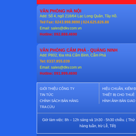
VĂN PHÒNG HÀ NỘI
Add: Số 4, ngõ 218/64 Lạc Long Quân, Tây Hồ.
Tel/ Fax: 0243.998.9890 | 024.625.826.88
Email:
sales@dkv.com.vn
Hotline: 092.888.4690
VĂN PHÒNG CẨM PHẢ - QUẢNG NINH
Add: P802, tòa nhà Cẩm Bình, Cẩm Phả
Tel: 0337.955.039
Email:
sales@dkv.com.vn
Hotline: 091.999.4690
GIỚI THIỆU CÔNG TY
HIỆU CHUẨN, KIỂM 
TIN TỨC
THIẾT BỊ CHO THUÊ
CHÍNH SÁCH BÁN HÀNG
HÌNH ẢNH BÀN GIA
TRA CỨU
Giờ làm việc: 8h – 12h sáng và 1h30 - 5h30 chiều. ( Thứ 
hàng tuần, trừ Lễ, Tết)