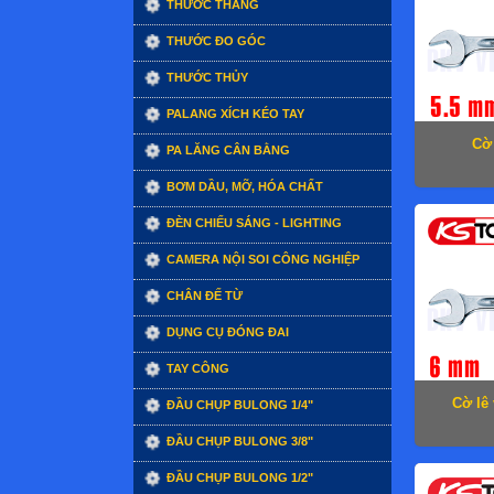
THƯỚC THẲNG
THƯỚC ĐO GÓC
THƯỚC THỦY
PALANG XÍCH KÉO TAY
Cờ 
PA LĂNG CÂN BẰNG
BƠM DẦU, MỠ, HÓA CHẤT
ĐÈN CHIẾU SÁNG - LIGHTING
CAMERA NỘI SOI CÔNG NGHIỆP
CHÂN ĐẾ TỪ
DỤNG CỤ ĐÓNG ĐAI
TAY CÔNG
Cờ lê
ĐẦU CHỤP BULONG 1/4"
ĐẦU CHỤP BULONG 3/8"
ĐẦU CHỤP BULONG 1/2"