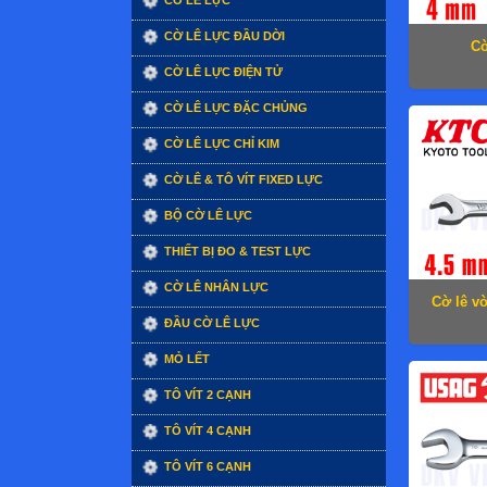
CỜ LÊ LỰC
CỜ LÊ LỰC ĐẦU DỜI
Cờ
CỜ LÊ LỰC ĐIỆN TỬ
CỜ LÊ LỰC ĐẶC CHỦNG
CỜ LÊ LỰC CHỈ KIM
CỜ LÊ & TÔ VÍT FIXED LỰC
BỘ CỜ LÊ LỰC
THIẾT BỊ ĐO & TEST LỰC
CỜ LÊ NHÂN LỰC
Cờ lê v
ĐẦU CỜ LÊ LỰC
MỎ LẾT
TÔ VÍT 2 CẠNH
TÔ VÍT 4 CẠNH
TÔ VÍT 6 CẠNH