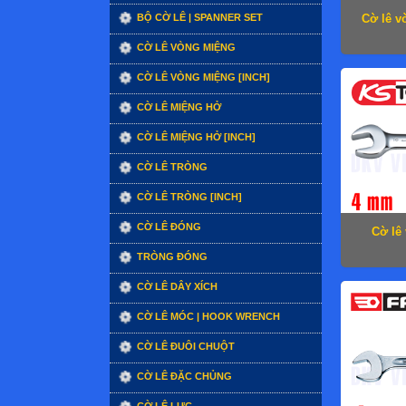
BỘ CỜ LÊ | SPANNER SET
Cờ lê v
CỜ LÊ VÒNG MIỆNG
CỜ LÊ VÒNG MIỆNG [INCH]
CỜ LÊ MIỆNG HỞ
CỜ LÊ MIỆNG HỞ [INCH]
CỜ LÊ TRÒNG
CỜ LÊ TRÒNG [INCH]
CỜ LÊ ĐÓNG
Cờ lê
TRÒNG ĐÓNG
CỜ LÊ DÂY XÍCH
CỜ LÊ MÓC | HOOK WRENCH
CỜ LÊ ĐUÔI CHUỘT
CỜ LÊ ĐẶC CHỦNG