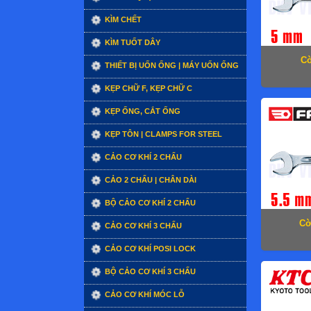
KÌM CHẾT
KÌM TUỐT DÂY
Cờ
THIẾT BỊ UỐN ỐNG | MÁY UỐN ỐNG
KẸP CHỮ F, KẸP CHỮ C
KẸP ỐNG, CẮT ỐNG
KẸP TÔN | CLAMPS FOR STEEL
CẢO CƠ KHÍ 2 CHẤU
CẢO 2 CHẤU | CHÂN DÀI
BỘ CẢO CƠ KHÍ 2 CHẤU
Cờ
CẢO CƠ KHÍ 3 CHẤU
CẢO CƠ KHÍ POSI LOCK
BỘ CẢO CƠ KHÍ 3 CHẤU
CẢO CƠ KHÍ MÓC LỖ