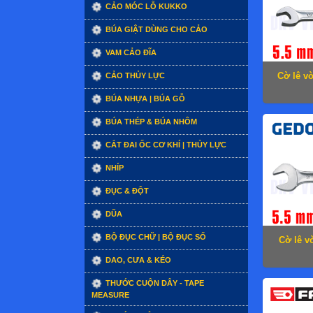
CẢO MÓC LỖ KUKKO
BÚA GIẬT DÙNG CHO CẢO
VAM CẢO ĐĨA
Cờ lê v
CẢO THỦY LỰC
BÚA NHỰA | BÚA GỖ
BÚA THÉP & BÚA NHÔM
CẮT ĐAI ỐC CƠ KHÍ | THỦY LỰC
NHÍP
ĐỤC & ĐỘT
DŨA
BỘ ĐỤC CHỮ | BỘ ĐỤC SỐ
Cờ lê v
DAO, CƯA & KÉO
THƯỚC CUỘN DÂY - TAPE
MEASURE