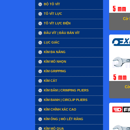
BỘ TÔ VÍT
TÔ VÍT LỰC
Cờ 
TÔ VÍT LỰC ĐIỆN
ĐẦU VÍT | ĐẦU BẮN VÍT
LỤC GIÁC
KÌM ĐA NĂNG
KÌM MỎ NHỌN
KÌM GRIPPING
KÌM CẮT
Cờ
KÌM BẤM | CRIMPING PLIERS
KÌM BANH | CIRCLIP PLIERS
KÌM CHÍNH XÁC CAO
KÌM ỐNG | MỎ LẾT RĂNG
KÌM MỎ QUẠ