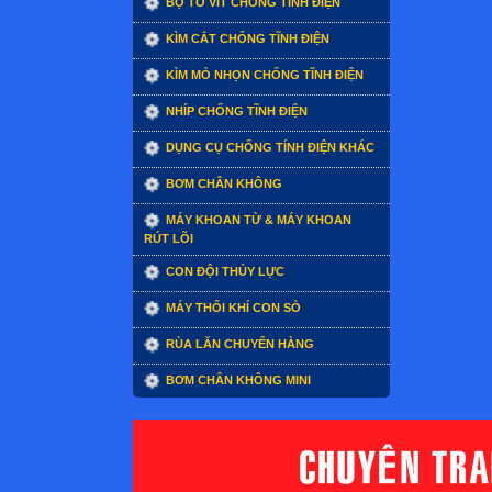
BỘ TÔ VÍT CHỐNG TĨNH ĐIỆN
KÌM CẮT CHỐNG TĨNH ĐIỆN
KÌM MỎ NHỌN CHỐNG TĨNH ĐIỆN
NHÍP CHỐNG TĨNH ĐIỆN
DỤNG CỤ CHỐNG TÍNH ĐIỆN KHÁC
BƠM CHÂN KHÔNG
MÁY KHOAN TỪ & MÁY KHOAN
RÚT LÕI
CON ĐỘI THỦY LỰC
MÁY THỔI KHÍ CON SÒ
RÙA LĂN CHUYỂN HÀNG
BƠM CHÂN KHÔNG MINI