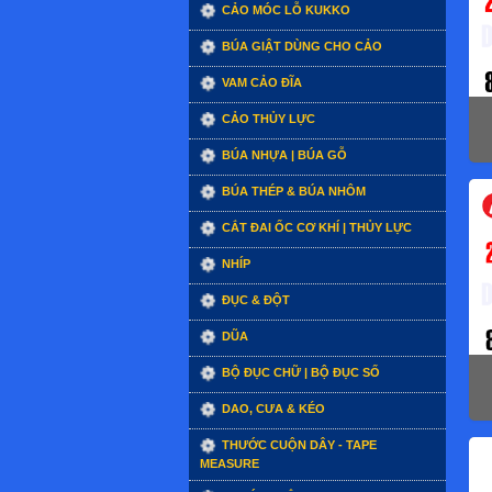
CẢO MÓC LỖ KUKKO
BÚA GIẬT DÙNG CHO CẢO
VAM CẢO ĐĨA
CẢO THỦY LỰC
BÚA NHỰA | BÚA GỖ
BÚA THÉP & BÚA NHÔM
CẮT ĐAI ỐC CƠ KHÍ | THỦY LỰC
NHÍP
ĐỤC & ĐỘT
DŨA
BỘ ĐỤC CHỮ | BỘ ĐỤC SỐ
DAO, CƯA & KÉO
THƯỚC CUỘN DÂY - TAPE
MEASURE