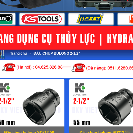
Trang chủ
»
ĐẦU CHỤP BULONG 2-1/2"
Đầu chụp bulong SD212-50
Đầu chụp bulong SD212-55