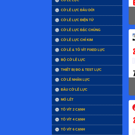
CỜ LÊ LỰC
CỜ LÊ LỰC ĐẦU DỜI
CỜ LÊ LỰC ĐIỆN TỬ
CỜ LÊ LỰC ĐẶC CHỦNG
CỜ LÊ LỰC CHỈ KIM
CỜ LÊ & TÔ VÍT FIXED LỰC
BỘ CỜ LÊ LỰC
THIẾT BỊ ĐO & TEST LỰC
CỜ LÊ NHÂN LỰC
ĐẦU CỜ LÊ LỰC
MỎ LẾT
TÔ VÍT 2 CẠNH
TÔ VÍT 4 CẠNH
TÔ VÍT 6 CẠNH