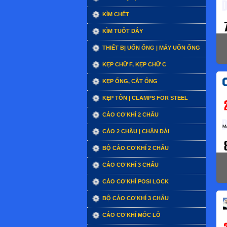
KÌM CHẾT
KÌM TUỐT DÂY
THIẾT BỊ UỐN ỐNG | MÁY UỐN ỐNG
KẸP CHỮ F, KẸP CHỮ C
KẸP ỐNG, CẮT ỐNG
KẸP TÔN | CLAMPS FOR STEEL
CẢO CƠ KHÍ 2 CHẤU
CẢO 2 CHẤU | CHÂN DÀI
BỘ CẢO CƠ KHÍ 2 CHẤU
CẢO CƠ KHÍ 3 CHẤU
CẢO CƠ KHÍ POSI LOCK
BỘ CẢO CƠ KHÍ 3 CHẤU
CẢO CƠ KHÍ MÓC LỖ