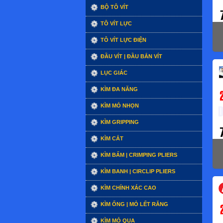
BỘ TÔ VÍT
TÔ VÍT LỰC
TÔ VÍT LỰC ĐIỆN
ĐẦU VÍT | ĐẦU BẮN VÍT
LỤC GIÁC
KÌM ĐA NĂNG
KÌM MỎ NHỌN
KÌM GRIPPING
KÌM CẮT
KÌM BẤM | CRIMPING PLIERS
KÌM BANH | CIRCLIP PLIERS
KÌM CHÍNH XÁC CAO
KÌM ỐNG | MỎ LẾT RĂNG
KÌM MỎ QUẠ