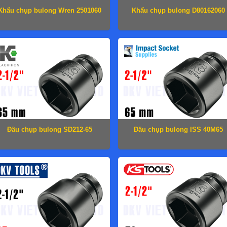
Khẩu chụp bulong Wren 2501060
Khẩu chụp bulong D80162060
Đầu chụp bulong SD212-65
Đầu chụp bulong ISS 40M65