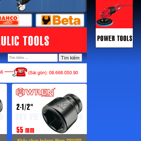
Tìm kiếm
Khẩu chụp bulong Wren 2501055