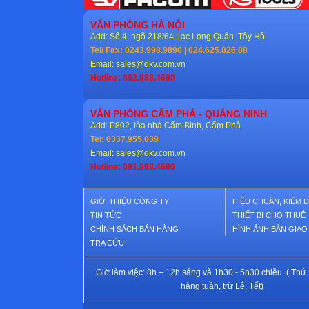
VĂN PHÒNG HÀ NỘI
Add: Số 4, ngõ 218/64 Lạc Long Quân, Tây Hồ.
Tel/ Fax: 0243.998.9890 | 024.625.826.88
Email:
sales@dkv.com.vn
Hotline: 092.888.4690
VĂN PHÒNG CẨM PHẢ - QUẢNG NINH
Add: P802, tòa nhà Cẩm Bình, Cẩm Phả
Tel: 0337.955.039
Email:
sales@dkv.com.vn
Hotline: 091.999.4690
GIỚI THIỆU CÔNG TY
HIỆU CHUẨN, KIỂM 
TIN TỨC
THIẾT BỊ CHO THUÊ
CHÍNH SÁCH BÁN HÀNG
HÌNH ẢNH BÀN GIA
TRA CỨU
Giờ làm việc: 8h – 12h sáng và 1h30 - 5h30 chiều. ( Thứ 
hàng tuần, trừ Lễ, Tết)