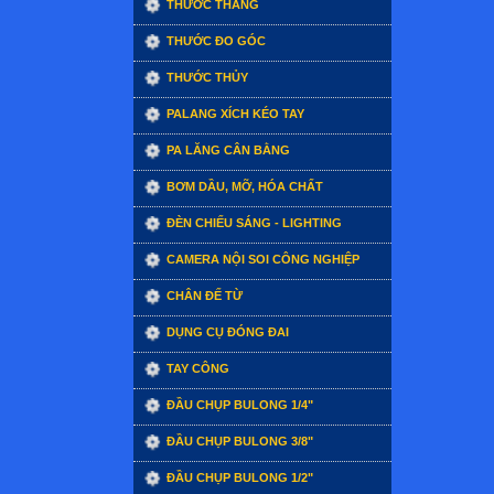
THƯỚC THẲNG
THƯỚC ĐO GÓC
THƯỚC THỦY
PALANG XÍCH KÉO TAY
PA LĂNG CÂN BẰNG
BƠM DẦU, MỠ, HÓA CHẤT
ĐÈN CHIẾU SÁNG - LIGHTING
CAMERA NỘI SOI CÔNG NGHIỆP
CHÂN ĐẾ TỪ
DỤNG CỤ ĐÓNG ĐAI
TAY CÔNG
ĐẦU CHỤP BULONG 1/4"
ĐẦU CHỤP BULONG 3/8"
ĐẦU CHỤP BULONG 1/2"