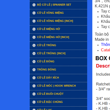
3/4",
chu
BỘ CỜ LÊ | SPANNER SET
K.421N 
Tay 
CỜ LÊ VÒNG MIỆNG
Khẩu
Khẩu
CỜ LÊ VÒNG MIỆNG [INCH]
Tay 
CỜ LÊ MIỆNG HỞ
Toàn bộ
CỜ LÊ MIỆNG HỞ [INCH]
Made in 
Thôn
CỜ LÊ TRÒNG
Catal
CỜ LÊ TRÒNG [INCH]
CỜ LÊ ĐÓNG
TRÒNG ĐÓNG
CỜ LÊ DÂY XÍCH
CỜ LÊ MÓC | HOOK WRENCH
CỜ LÊ ĐUÔI CHUỘT
CỜ LÊ ĐẶC CHỦNG