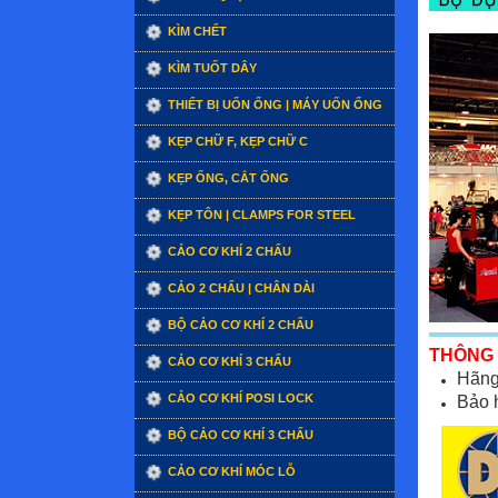
KÌM CHẾT
KÌM TUỐT DÂY
THIẾT BỊ UỐN ỐNG | MÁY UỐN ỐNG
KẸP CHỮ F, KẸP CHỮ C
KẸP ỐNG, CẮT ỐNG
KẸP TÔN | CLAMPS FOR STEEL
CẢO CƠ KHÍ 2 CHẤU
CẢO 2 CHẤU | CHÂN DÀI
BỘ CẢO CƠ KHÍ 2 CHẤU
THÔNG 
CẢO CƠ KHÍ 3 CHẤU
Hãng
CẢO CƠ KHÍ POSI LOCK
Bảo 
BỘ CẢO CƠ KHÍ 3 CHẤU
CẢO CƠ KHÍ MÓC LỖ