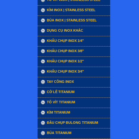
KÌM INOX | STAINLESS STEEL
BÚA INOX | STAINLESS STEEL
DỤNG CỤ INOX KHÁC
KHẨU CHỤP INOX 1/4"
KHẨU CHỤP INOX 3/8"
KHẨU CHỤP INOX 1/2"
KHẨU CHỤP INOX 3/4"
TAY CÔNG INOX
CỜ LÊ TITANIUM
TÔ VÍT TITANIUM
KÌM TITANIUM
ĐẦU CHỤP BULONG TITANIUM
BÚA TITANIUM