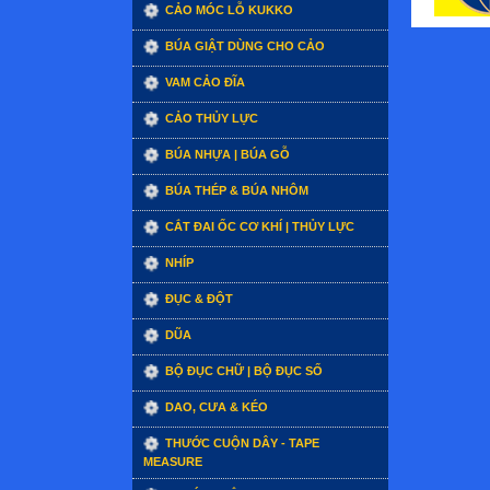
CẢO MÓC LỖ KUKKO
BÚA GIẬT DÙNG CHO CẢO
VAM CẢO ĐĨA
CẢO THỦY LỰC
BÚA NHỰA | BÚA GỖ
BÚA THÉP & BÚA NHÔM
CẮT ĐAI ỐC CƠ KHÍ | THỦY LỰC
NHÍP
ĐỤC & ĐỘT
DŨA
BỘ ĐỤC CHỮ | BỘ ĐỤC SỐ
DAO, CƯA & KÉO
THƯỚC CUỘN DÂY - TAPE
MEASURE