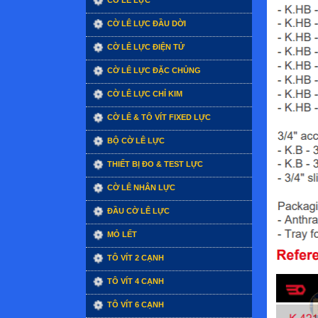
CỜ LÊ LỰC
CỜ LÊ LỰC ĐẦU DỜI
CỜ LÊ LỰC ĐIỆN TỬ
CỜ LÊ LỰC ĐẶC CHỦNG
CỜ LÊ LỰC CHỈ KIM
CỜ LÊ & TÔ VÍT FIXED LỰC
BỘ CỜ LÊ LỰC
THIẾT BỊ ĐO & TEST LỰC
CỜ LÊ NHÂN LỰC
ĐẦU CỜ LÊ LỰC
MỎ LẾT
TÔ VÍT 2 CẠNH
TÔ VÍT 4 CẠNH
TÔ VÍT 6 CẠNH