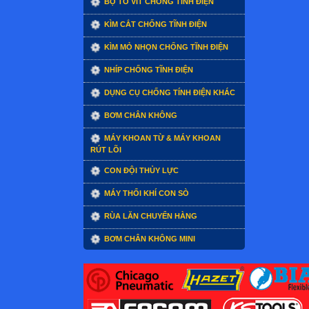
BỘ TÔ VÍT CHỐNG TĨNH ĐIỆN
KÌM CẮT CHỐNG TĨNH ĐIỆN
KÌM MỎ NHỌN CHỐNG TĨNH ĐIỆN
NHÍP CHỐNG TĨNH ĐIỆN
DỤNG CỤ CHỐNG TÍNH ĐIỆN KHÁC
BƠM CHÂN KHÔNG
MÁY KHOAN TỪ & MÁY KHOAN
RÚT LÕI
CON ĐỘI THỦY LỰC
MÁY THỔI KHÍ CON SÒ
RÙA LĂN CHUYỂN HÀNG
BƠM CHÂN KHÔNG MINI