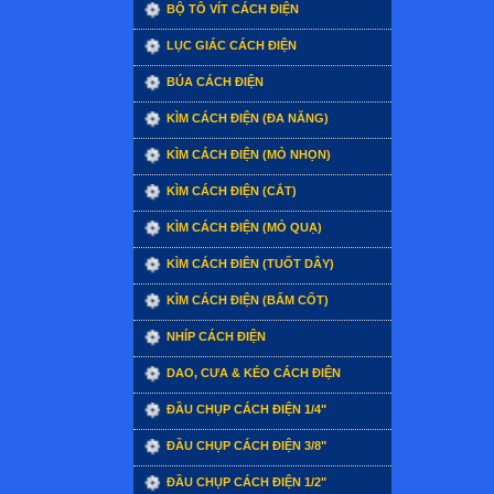
BỘ TÔ VÍT CÁCH ĐIỆN
LỤC GIÁC CÁCH ĐIỆN
BÚA CÁCH ĐIỆN
KÌM CÁCH ĐIỆN (ĐA NĂNG)
KÌM CÁCH ĐIỆN (MỎ NHỌN)
KÌM CÁCH ĐIỆN (CẮT)
KÌM CÁCH ĐIỆN (MỎ QUẠ)
KÌM CÁCH ĐIÊN (TUỐT DÂY)
KÌM CÁCH ĐIỆN (BẤM CỐT)
NHÍP CÁCH ĐIỆN
DAO, CƯA & KÉO CÁCH ĐIỆN
ĐẦU CHỤP CÁCH ĐIỆN 1/4"
ĐẦU CHỤP CÁCH ĐIỆN 3/8"
ĐẦU CHỤP CÁCH ĐIỆN 1/2"