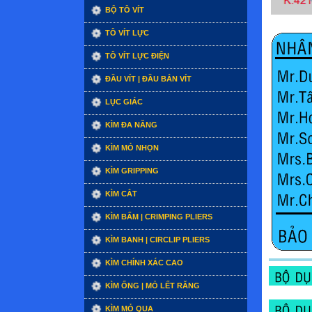
BỘ TÔ VÍT
TÔ VÍT LỰC
TÔ VÍT LỰC ĐIỆN
ĐẦU VÍT | ĐẦU BẮN VÍT
LỤC GIÁC
KÌM ĐA NĂNG
KÌM MỎ NHỌN
KÌM GRIPPING
KÌM CẮT
KÌM BẤM | CRIMPING PLIERS
KÌM BANH | CIRCLIP PLIERS
KÌM CHÍNH XÁC CAO
KÌM ỐNG | MỎ LẾT RĂNG
KÌM MỎ QUẠ